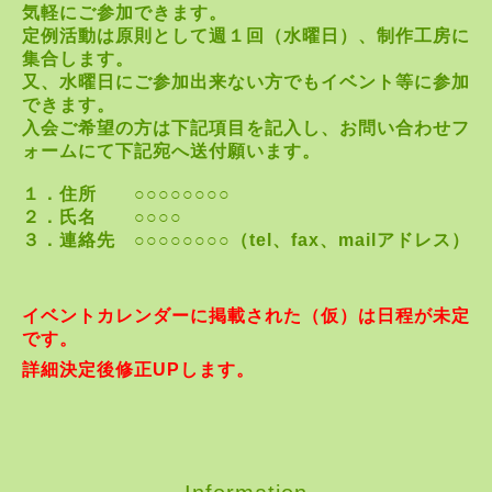
気軽に
ご参加できます。
定例活動は原則として週１回（水曜日）、制作
工房に
集合します。
又、水曜日にご参加出来ない
方でもイベント等に参加
できます。
入会ご希望の方は下
記
項目を記入し、お問い合わせフ
ォーム
にて下記宛へ送付願います。
１．住所
○○○○○○○○
２．氏名
○○○○
３．連絡先
○○○○○○○○
（
tel
、
fax
、
mail
アドレス）
イベント
カレンダーに掲載された（仮）は日程が未定
です。
詳細決定後修正UPします。