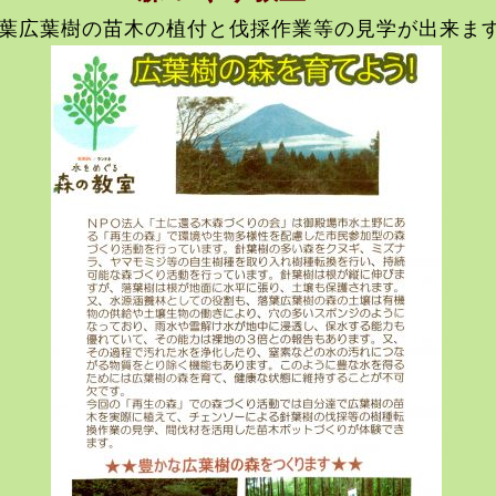
葉広葉樹の苗木の
植付と伐採作業等の見学が出来ま