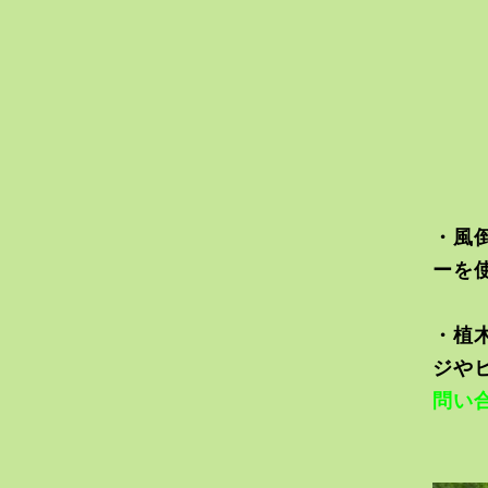
・風
ーを
・植
ジや
問い