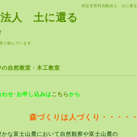
特定非営利活動法人 土に還
動法人 土に還る
会
取り組んでいます。
中の自然教室・木工教室
合わせ･お申し込みは
こちら
から
森づくりは人づくり・・・・
豊かな富士山麓において自然観察や
富士山麓の