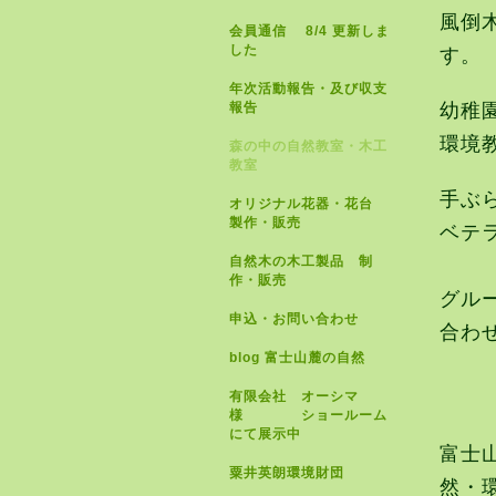
風倒
会員通信 8/4 更新しま
した
す。
年次活動報告・及び収支
報告
幼稚
環境
森の中の自然教室・木工
教室
手ぶ
オリジナル花器・花台
製作・販売
ベテ
自然木の木工製品 制
作・販売
グル
申込・お問い合わせ
合わ
blog 富士山麓の自然
有限会社 オーシマ
様 ショールーム
にて展示中
富士
粟井英朗環境財団
然・