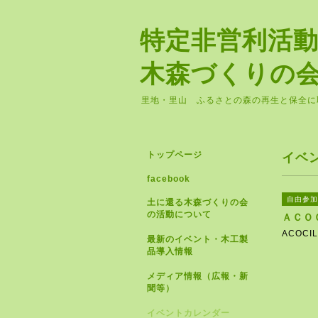
特定非営利活
木森づくりの
里地・里山 ふるさとの森の再生と保全に
トップページ
イベ
facebook
自由参加
土に還る木森づくりの会
の活動について
ＡＣＯ
ACOCI
最新のイベント・木工製
品導入情報
メディア情報（広報・新
聞等）
イベントカレンダー