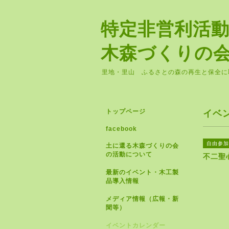
特定非営利活
木森づくりの
里地・里山 ふるさとの森の再生と保全に
トップページ
イベ
facebook
自由参加
土に還る木森づくりの会
の活動について
不二聖
最新のイベント・木工製
品導入情報
メディア情報（広報・新
聞等）
イベントカレンダー