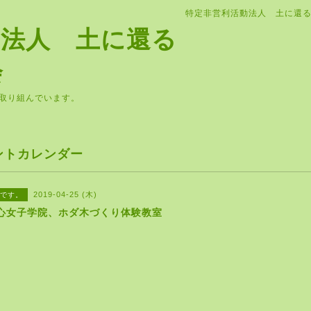
特定非営利活動法人 土に還
動法人 土に還る
会
取り組んでいます。
ントカレンダー
2019-04-25 (木)
です。
心女子学院、ホダ木づくり体験教室