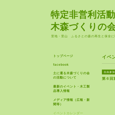
特定非営利活
木森づくりの
里地・里山 ふるさとの森の再生と保全に
トップページ
イベ
facebook
自由参加
土に還る木森づくりの会
の活動について
第６回
最新のイベント・木工製
品導入情報
メディア情報（広報・新
聞等）
イベントカレンダー