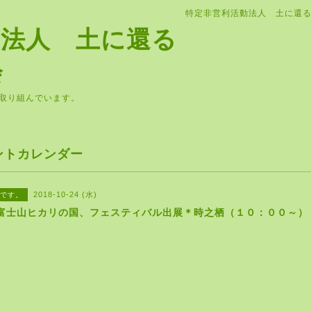
特定非営利活動法人 土に還
動法人 土に還る
会
取り組んでいます。
ントカレンダー
2018-10-24 (水)
です。
富士山ヒカリの国、フェスティバル出展＊時之栖（１０：００～）