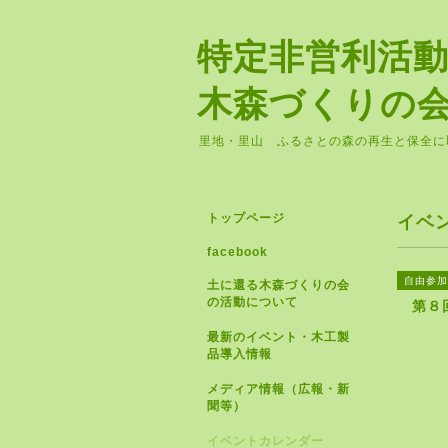
特定非営利活
木森づくりの
里地・里山 ふるさとの森の再生と保全に
トップページ
イベ
facebook
自由参加
土に還る木森づくりの会
の活動について
第８回
最新のイベント・木工製
品導入情報
メディア情報（広報・新
聞等）
イベントカレンダー