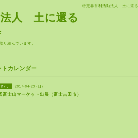
特定非営利活動法人 土に還
動法人 土に還る
会
取り組んでいます。
ントカレンダー
2017-04-23 (日)
です。
富士山マーケット出展（富士吉田市）